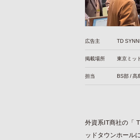
広告主
TD SY
掲載場所
東京ミッ
担当
BS部 / 髙
外資系IT商社の「 
ッドタウンホール