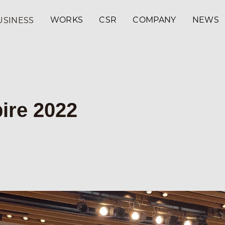
WORKS
CSR
COMPANY
NEWS
USINESS
RKETING
EATIVE
T OF HOME MEDIA
DIA
ire 2022