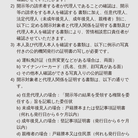
2)
開示等の請求者する者が代理人であることの確認は、開示
等の請求をする本人を確認する 書類に加え、任意代理人、
法定代理人（未成年後見人、成年後見人、親権者）別に、
以下に 定める開示対象者と代理人関係を証明する書類及び
代理人本人を確認する書類により、苦情相談窓口責任者が
確認させていただきます。
3)
本人及び代理人本人を確認する書類は、以下に例示の写真
付きの公的機関発行の証明書の写しが必要です。
a) 運転免許証（住所変更などがある場合は、両面）
b) マイナンバーカード（氏名、住所、顔写真がある面）
c) その他本人確認ができる写真入りの公的証明書
4)
開示対象者と代理人関係を証明する書類は、以下の通りで
す。
a) 任意代理人の場合：「開示等の結果を受領する権限を委
任する」旨を記載した委任状
b) 未成年後見人の場合：戸籍謄本または登記事項証明書
（何れも発行日から６ケ月以内）
c) 成年後見人の場合：登記事項証明書（発行日から６ケ月
以内）
d) 親権者の場合：戸籍謄本又は住民票（何れも発行日から